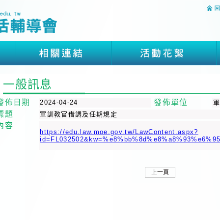
一般訊息
發佈日期
發佈單位
2024-04-24
標題
軍訓教官借調及任期規定
內容
https://edu.law.moe.gov.tw/LawContent.aspx?
id=FL032502&kw=%e8%bb%8d%e8%a8%93%e6%9
上一頁