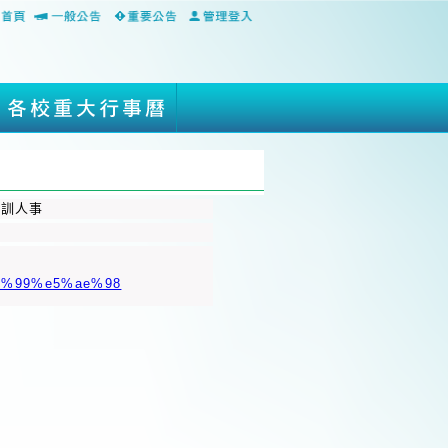
軍訓人事
5%99%e5%ae%98