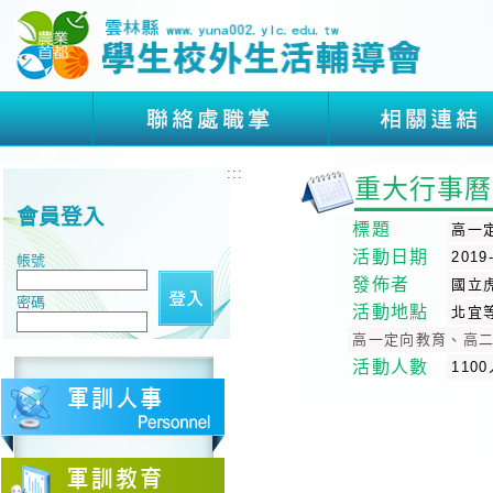
:::
重大行事曆
會員登入
標題
高一
活動日期
2019
帳號
發佈者
國立
密碼
活動地點
北宜
高一定向教育、高
活動人數
110